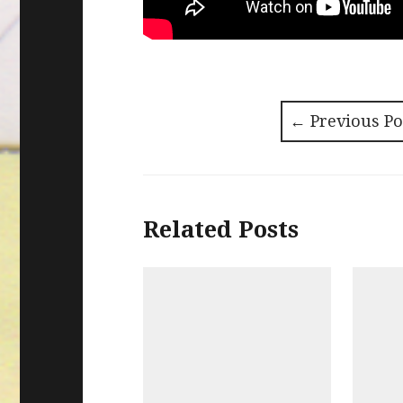
←
Previous Po
Post
navigation
Related Posts