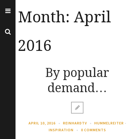
Month:
April
2016
By popular
demand…
APRIL 10, 2016
REINHARDTV
HUMMELREITER
-
INSPIRATION
0 COMMENTS