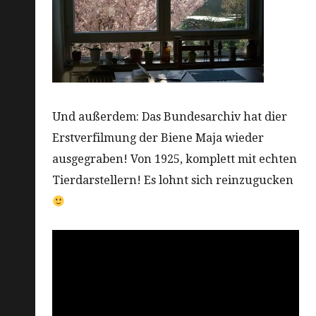
Und außerdem: Das Bundesarchiv hat dier
Erstverfilmung der Biene Maja wieder
ausgegraben! Von 1925, komplett mit echten
Tierdarstellern! Es lohnt sich reinzugucken