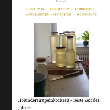
JUNI 3, 2016
REINHARDTV
AHORNSIRUP
-
HUMMELREITER
-
INSPIRATION
0 COMMENTS
Holundersirupeinkochzeit = beste Zeit des
Jahres.