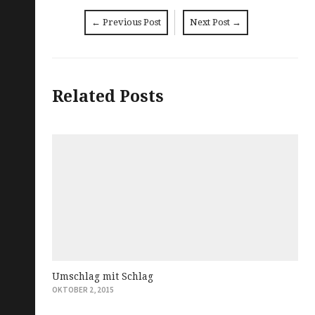
←
Previous Post
Next Post
→
Post
navigation
Related Posts
Umschlag mit Schlag
OKTOBER 2, 2015