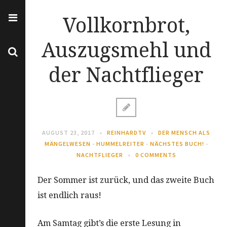
Vollkornbrot,
Auszugsmehl und
der Nachtflieger
AUGUST 23, 2017
REINHARDTV
DER MENSCH ALS
MÄNGELWESEN
-
HUMMELREITER
-
NÄCHSTES BUCH!
-
NACHTFLIEGER
0 COMMENTS
Der Sommer ist zurück, und das zweite Buch
ist endlich raus!
Am Samtag gibt’s die erste Lesung in