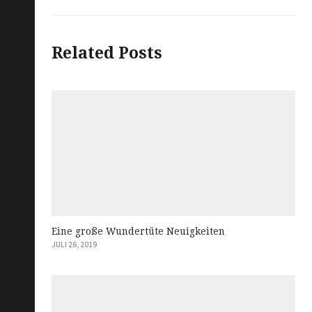
navigation
Related Posts
Eine große Wundertüte Neuigkeiten
JULI 26, 2019